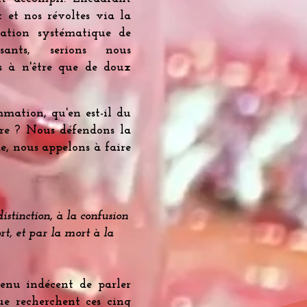
 et nos révoltes via la
ication systématique de
sants, serions nous
 à n'être que de doux
mmation, qu'en est-il du
tre ? Nous défendons la
e, nous appelons à faire
stinction, à la confusion
rt, et par la mort à la
venu indécent de parler
ue recherchent ces cinq