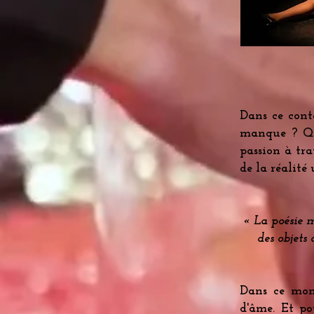
Dans ce cont
manque ? Qu'
passion à tra
de la réalité 
« La poésie m
des objets 
Dans ce mond
d'âme. Et po