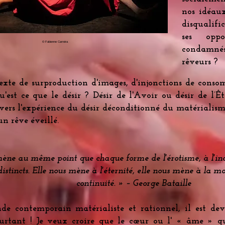
nos idéaux
disqualif
ses oppo
© Fabienne Carreira
condamnés
rêveurs ?
exte de surproduction d'images, d'injonctions de conso
est ce que le désir ? Désir de l'Avoir ou désir de l’Ê
vers l'expérience du désir déconditionné du matérialism
un rêve éveillé.
ène au même point que chaque forme de l'érotisme, à l'indi
distincts. Elle nous mène à l'éternité, elle nous mène à la mo
continuité. » – George Bataille
e contemporain matérialiste et rationnel, il est de
urtant ! Je veux croire que le cœur ou l' « âme » q