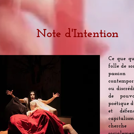
Note d'Intention
Ce que qu
folle de s
passion
contempor
ou discréd
de pouvoi
poétique d
et défen
capitalis
cherche
socialeme