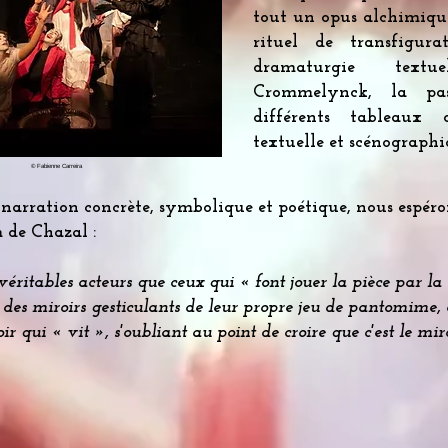
tout un opus alchimiqu
rituel de transfigur
dramaturgie textu
Crommelynck, la pas
différents tableaux o
textuelle et scénographiq
© Fabienne Carreira
 narration concrète, symbolique et poétique, nous espér
de Chazal :
éritables acteurs que ceux qui « font jouer la pièce par la 
 des miroirs gesticulants de leur propre jeu de pantomim
ir qui « vit », s'oubliant au point de croire que c'est le mir