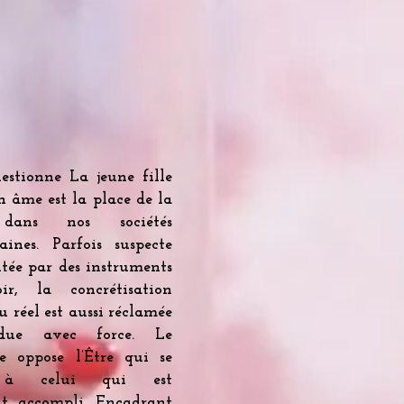
estionne La jeune fille
on âme est la place de la
 dans nos sociétés
aines. Parfois suspecte
itée par des instruments
r, la concrétisation
u réel est aussi réclamée
due avec force. Le
me oppose l’Être qui se
 à celui qui est
nt accompli. Encadrant