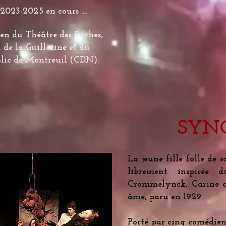
2023-2025 en cours ....
ien du Théâtre des Roches,
 de la Guillotine et du
lic de Montreuil (CDN).
SYNO
La jeune fille folle de 
librement inspirée 
Crommelynck, Carine ou
âme, paru en 1929.
Porté par cinq comédiens