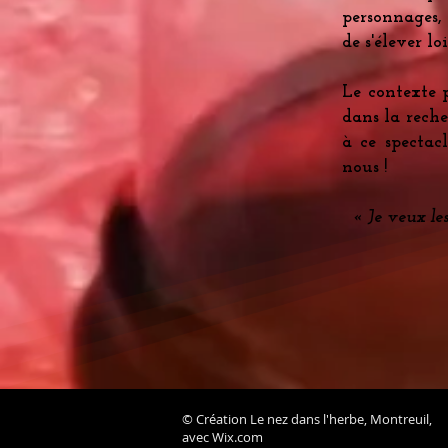
personnages, 
de s'élever lo
Le contexte 
dans la reche
à ce spectac
nous !
« Je veux le
© Création Le nez dans l'herbe, Montreuil,
avec
Wix.com