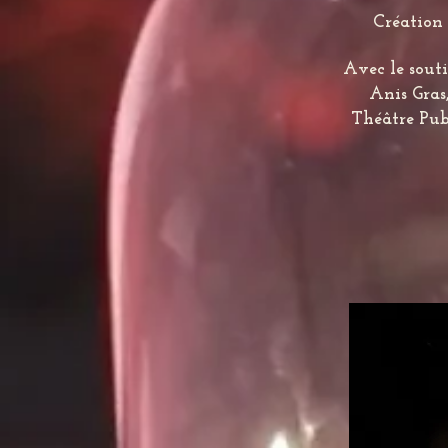
Création 
Avec le sout
Anis Gras,
Théâtre Pub