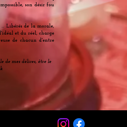
impossible, son désir fou
 … Libérés de la morale,
'idéal et du réel, charge
ureuse de chacun d'entre
e de mes délices, être le
ck