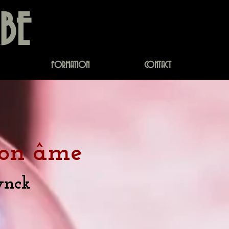
RBE
FORMATION
CONTACT
 son âme
ynck