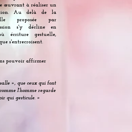
e œuvrant à réaliser un
ation. Au delà de la
elle proposée par
sion s'y décline en
ù écriture gestuelle,
ue s'entrecroisent.
ons pouvoir affirmer
salle », que ceux qui font
e, comme l'homme regarde
oir qui gesticule. »