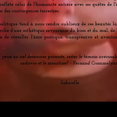
reflète celui de l'humanité entière avec ses quêtes de l'
in des contingences terrestres.
politique tend à nous rendre oublieux de ces beautés là
rche d'une esthétique savoureuse du bien et du mal, de l
le de réveiller l'âme poétique, transgressive et avent
s yeux au ciel demeurer présente, rester le témoin irrécusabl
cadavre et le meurtrier!” - Fernand Crommelyn
Gabrielle