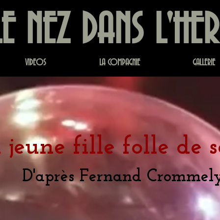
LE NEZ DANS L'HE
VIDEOS
LA COMPAGNIE
GALLERIE
 jeune fille folle de
D'après Fernand Crommel